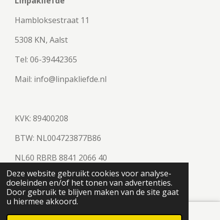
Linpakliefde
Hambloksestraat 11
5308 KN, Aalst
Tel: 06-39442365
Mail: info@linpakliefde.nl
KVK: 89400208
BTW:
NL004723877B86
NL60 RBRB 8841 2066 40
© 2023 - 2026 Linpakliefde
Deze website gebruikt cookies voor analyse-
doeleinden en/of het tonen van advertenties.
Powered by
JouwWeb
Door gebruik te blijven maken van de site gaat
u hiermee akkoord.