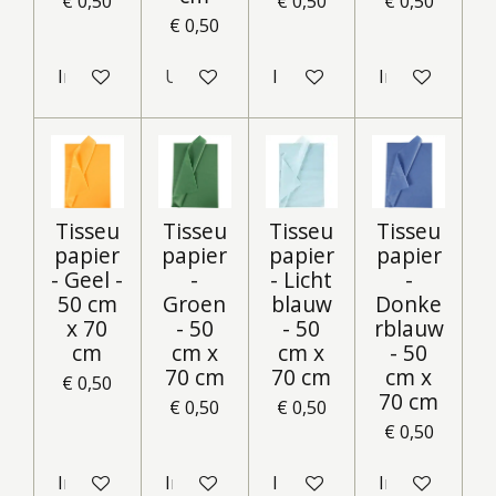
€ 0,50
€ 0,50
€ 0,50
€ 0,50
In winkelwagen
Uitverkocht
In winkelwagen
In winkelwag
Tisseu
Tisseu
Tisseu
Tisseu
papier
papier
papier
papier
- Geel -
-
- Licht
-
50 cm
Groen
blauw
Donke
x 70
- 50
- 50
rblauw
cm
cm x
cm x
- 50
70 cm
70 cm
cm x
€ 0,50
70 cm
€ 0,50
€ 0,50
€ 0,50
In winkelwagen
In winkelwagen
In winkelwagen
In winkelwag