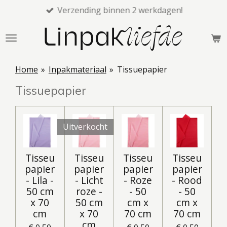
Verzending binnen 2 werkdagen!
Ga
direct
naar
de
hoofdinhoud
Home
»
Inpakmateriaal
»
Tissuepapier
Tissuepapier
Uitverkocht
Tisseu
Tisseu
Tisseu
Tisseu
papier
papier
papier
papier
- Lila -
- Licht
- Roze
- Rood
50 cm
roze -
- 50
- 50
x 70
50 cm
cm x
cm x
cm
x 70
70 cm
70 cm
cm