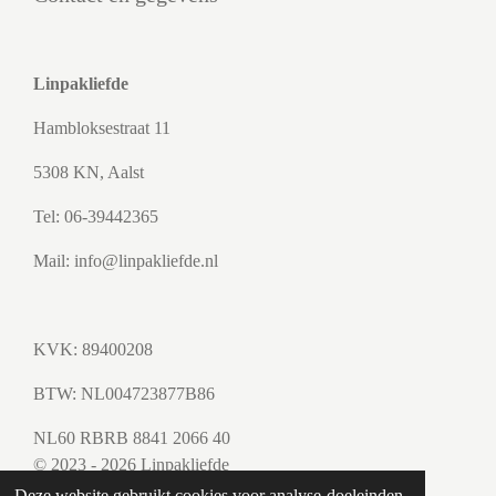
Linpakliefde
Hambloksestraat 11
5308 KN, Aalst
Tel: 06-39442365
Mail: info@linpakliefde.nl
KVK: 89400208
BTW:
NL004723877B86
NL60 RBRB 8841 2066 40
© 2023 - 2026 Linpakliefde
Powered by
JouwWeb
Deze website gebruikt cookies voor analyse-doeleinden