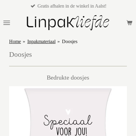
Gratis afhalen in de winkel in Aalst!
Ga
direct
naar
de
hoofdinhoud
Home
»
Inpakmateriaal
»
Doosjes
Doosjes
Bedrukte doosjes