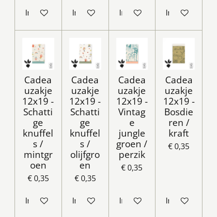
In winkelwagen
In winkelwagen
In winkelwagen
In winkelwag
Cadea
Cadea
Cadea
Cadea
uzakje
uzakje
uzakje
uzakje
12x19 -
12x19 -
12x19 -
12x19 -
Schatti
Schatti
Vintag
Bosdie
ge
ge
e
ren /
knuffel
knuffel
jungle
kraft
s /
s /
groen /
€ 0,35
mintgr
olijfgro
perzik
oen
en
€ 0,35
€ 0,35
€ 0,35
In winkelwagen
In winkelwagen
In winkelwagen
In winkelwag