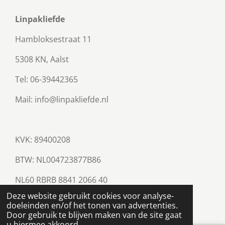
Linpakliefde
Hambloksestraat 11
5308 KN, Aalst
Tel: 06-39442365
Mail: info@linpakliefde.nl
KVK: 89400208
BTW:
NL004723877B86
NL60 RBRB 8841 2066 40
© 2023 - 2026 Linpakliefde
Deze website gebruikt cookies voor analyse-
Powered by
JouwWeb
doeleinden en/of het tonen van advertenties.
Door gebruik te blijven maken van de site gaat
u hiermee akkoord.