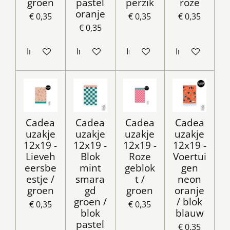
groen
pastel
perzik
roze
oranje
€ 0,35
€ 0,35
€ 0,35
€ 0,35
In winkelwagen
In winkelwagen
In winkelwagen
In winkelwag
Cadea
Cadea
Cadea
Cadea
uzakje
uzakje
uzakje
uzakje
12x19 -
12x19 -
12x19 -
12x19 -
Lieveh
Blok
Roze
Voertui
eersbe
mint
geblok
gen
estje /
smara
t /
neon
groen
gd
groen
oranje
groen /
/ blok
€ 0,35
€ 0,35
blok
blauw
pastel
€ 0,35