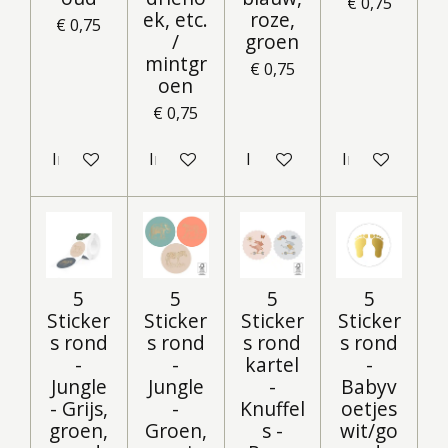
€ 0,75
ek, etc.
roze,
€ 0,75
/
groen
mintgr
€ 0,75
oen
€ 0,75
In winkelwagen
In winkelwagen
In winkelwagen
In winkelwag
5
5
5
5
Sticker
Sticker
Sticker
Sticker
s rond
s rond
s rond
s rond
-
-
kartel
-
Jungle
Jungle
-
Babyv
- Grijs,
-
Knuffel
oetjes
groen,
Groen,
s -
wit/go