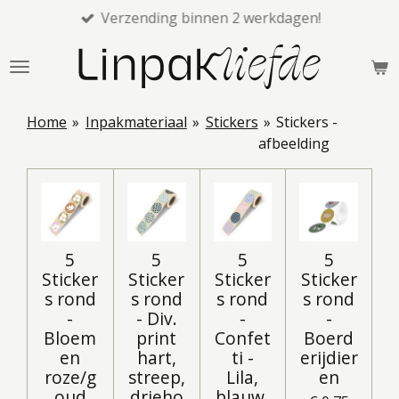
Verzending binnen 2 werkdagen!
Ga
direct
naar
de
hoofdinhoud
Home
»
Inpakmateriaal
»
Stickers
»
Stickers -
afbeelding
5
5
5
5
Sticker
Sticker
Sticker
Sticker
s rond
s rond
s rond
s rond
-
- Div.
-
-
Bloem
print
Confet
Boerd
en
hart,
ti -
erijdier
roze/g
streep,
Lila,
en
oud
drieho
blauw,