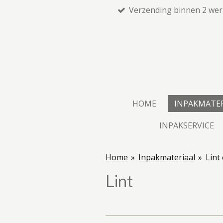
Verzending binnen 2 we
Ga
direct
naar
de
hoofdinhoud
HOME
INPAKMATE
INPAKSERVICE
Home
»
Inpakmateriaal
»
Lint
Lint