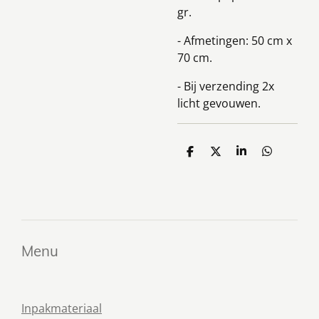
gr.
- Afmetingen: 50 cm x
70 cm.
- Bij verzending 2x
licht gevouwen.
D
D
S
D
e
e
h
e
l
e
a
l
e
l
r
e
n
e
n
Menu
Inpakmateriaal