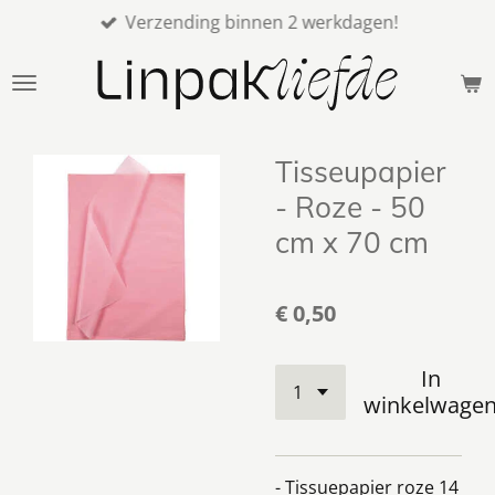
Verzending binnen 2 werkdagen!
Ga
direct
naar
de
hoofdinhoud
Tisseupapier
- Roze - 50
cm x 70 cm
€ 0,50
In
winkelwage
- Tissuepapier roze 14