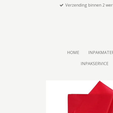
Verzending binnen 2 we
Ga
direct
naar
de
hoofdinhoud
HOME
INPAKMATE
INPAKSERVICE