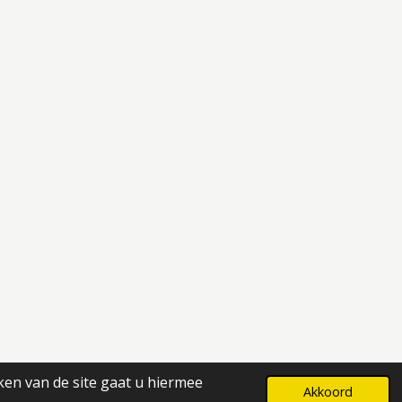
ken van de site gaat u hiermee
Powered by
JouwWeb
Akkoord