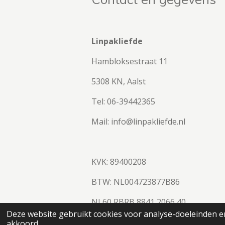
Linpakliefde
Hambloksestraat 11
5308 KN, Aalst
Tel: 06-39442365
Mail: info@linpakliefde.nl
KVK: 89400208
BTW:
NL004723877B86
NL60 RBRB 8841 2066 40
© 2023 - 2026 Linpakliefde
Deze website gebruikt cookies voor analyse-doeleinden en
akkoord.