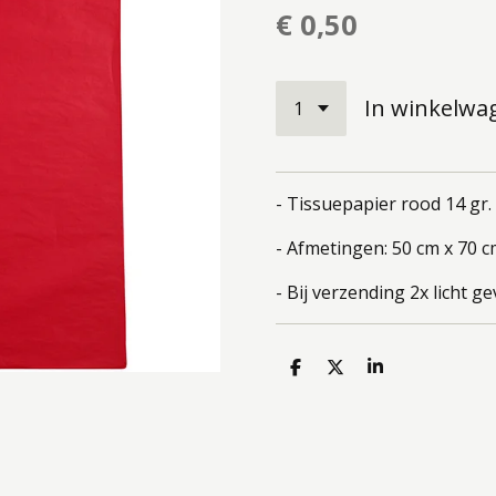
€ 0,50
In winkelwa
- Tissuepapier rood 14 gr.
- Afmetingen: 50 cm x 70 
- Bij verzending 2x licht 
D
D
S
e
e
h
l
e
a
e
l
r
n
e