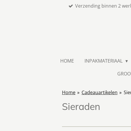
Verzending binnen 2 wer
Ga
direct
naar
de
hoofdinhoud
HOME
INPAKMATERIAAL
GROO
Home
»
Cadeauartikelen
»
Sie
Sieraden