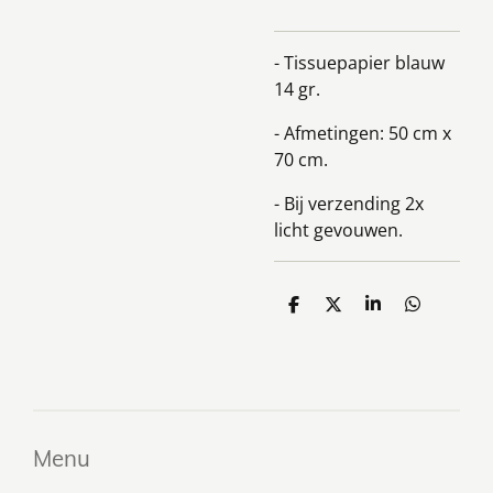
- Tissuepapier blauw
14 gr.
- Afmetingen: 50 cm x
70 cm.
- Bij verzending 2x
licht gevouwen.
D
D
S
D
e
e
h
e
l
e
a
l
e
l
r
e
n
e
n
Menu