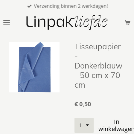
Verzending binnen 2 werkdagen!
Ga
direct
naar
de
hoofdinhoud
Tisseupapier
-
Donkerblauw
- 50 cm x 70
cm
€ 0,50
In
winkelwage