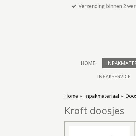
Verzending binnen 2 we
Ga
direct
naar
de
hoofdinhoud
HOME
INPAKMATE
INPAKSERVICE
Home
»
Inpakmateriaal
»
Doos
Kraft doosjes