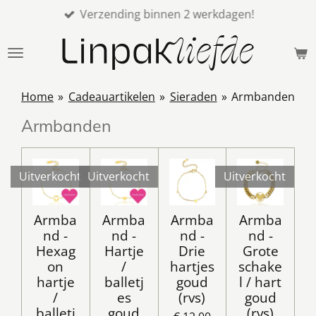
Verzending binnen 2 werkdagen!
Ga
direct
naar
de
hoofdinhoud
Home
»
Cadeauartikelen
»
Sieraden
»
Armbanden
Armbanden
Uitverkocht
Uitverkocht
Uitverkocht
Armba
Armba
Armba
Armba
nd -
nd -
nd -
nd -
Hexag
Hartje
Drie
Grote
on
/
hartjes
schake
hartje
balletj
goud
l / hart
/
es
(rvs)
goud
balletj
goud
(rvs)