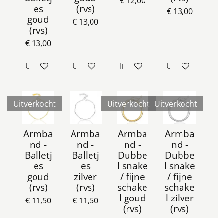
€ 12,00
es
(rvs)
€ 13,00
goud
€ 13,00
(rvs)
€ 13,00
Uitverkocht
Uitverkocht
In winkelwagen
Uitverkocht
Uitverkocht
Uitverkocht
Uitverkocht
Armba
Armba
Armba
Armba
nd -
nd -
nd -
nd -
Balletj
Balletj
Dubbe
Dubbe
es
es
l snake
l snake
goud
zilver
/ fijne
/ fijne
(rvs)
(rvs)
schake
schake
l goud
l zilver
€ 11,50
€ 11,50
(rvs)
(rvs)