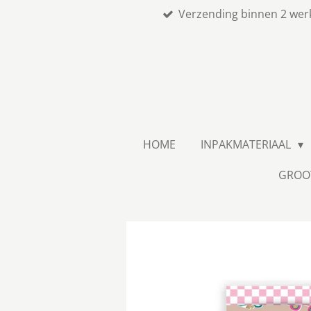
Verzending binnen 2 wer
Ga
direct
naar
de
hoofdinhoud
HOME
INPAKMATERIAAL
GROO