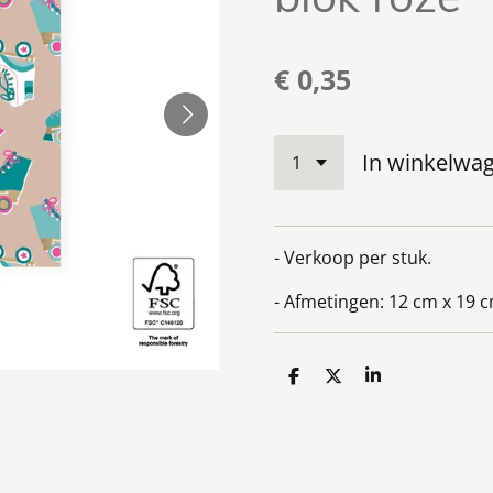
€ 0,35
In winkelwa
- Verkoop per stuk.
- Afmetingen: 12 cm x 19 
D
D
S
e
e
h
l
e
a
e
l
r
n
e