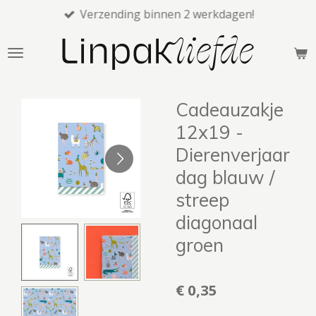
Verzending binnen 2 werkdagen!
Ga
direct
naar
de
hoofdinhoud
Cadeauzakje
12x19 -
Dierenverjaar
dag blauw /
streep
diagonaal
groen
€ 0,35