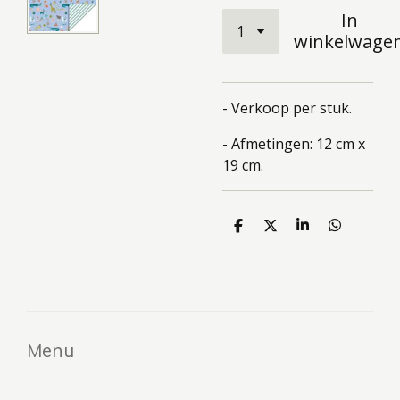
In
winkelwage
- Verkoop per stuk.
- Afmetingen: 12 cm x
19 cm.
D
D
S
D
e
e
h
e
l
e
a
l
e
l
r
e
n
e
n
Menu