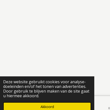
Deze website gebruikt cookies voor analyse-
doeleinden en/of het tonen van advertenties.
Door gebruik te blijven maken van de site gaat
u hiermee akkoord.
Akkoord
E-mailadres
Telefoonnummer
K