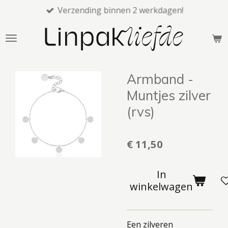
Verzending binnen 2 werkdagen!
Ga
direct
naar
de
hoofdinhoud
Armband -
Muntjes zilver
(rvs)
€ 11,50
In
winkelwagen
Een zilveren