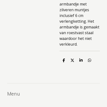
armbandje met
zilveren muntjes
inclusief 6 cm
verlengketting. Het
armbandje is gemaakt
van roestvast staal
waardoor het niet
verkleurd.
D
D
S
D
e
e
h
e
l
e
a
l
e
l
r
e
n
e
n
Menu