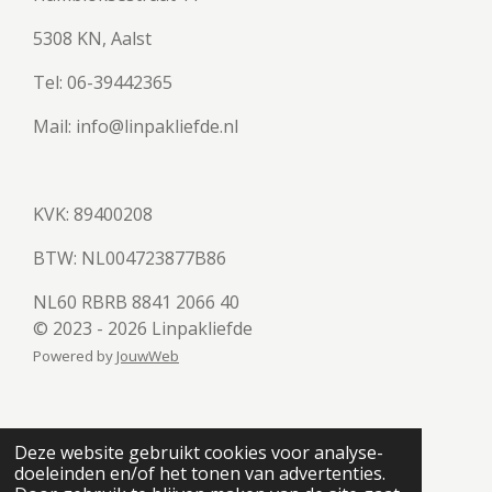
5308 KN, Aalst
Tel: 06-39442365
Mail: info@linpakliefde.nl
KVK: 89400208
BTW:
NL004723877B86
NL60 RBRB 8841 2066 40
© 2023 - 2026 Linpakliefde
Powered by
JouwWeb
Deze website gebruikt cookies voor analyse-
doeleinden en/of het tonen van advertenties.