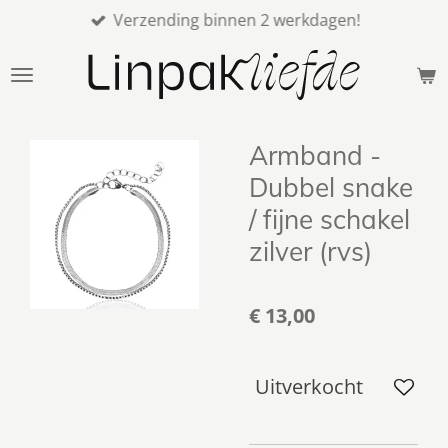
Verzending binnen 2 werkdagen!
Ga
direct
naar
de
hoofdinhoud
Armband -
Dubbel snake
/ fijne schakel
zilver (rvs)
€ 13,00
Uitverkocht