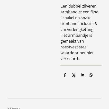
Een dubbel zilveren
armbandje: een fijne
schakel en snake
armband inclusief 6
cm verlengketting.
Het armbandje is
gemaakt van
roestvast staal
waardoor het niet
verkleurd.
D
D
S
D
e
e
h
e
l
e
a
l
e
l
r
e
n
e
n