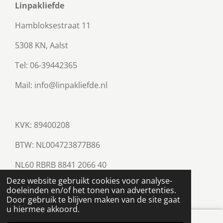
Linpakliefde
Hambloksestraat 11
5308 KN, Aalst
Tel: 06-39442365
Mail: info@linpakliefde.nl
KVK: 89400208
BTW:
NL004723877B86
NL60 RBRB 8841 2066 40
© 2023 - 2026 Linpakliefde
Deze website gebruikt cookies voor analyse-
Powered by
JouwWeb
doeleinden en/of het tonen van advertenties.
Door gebruik te blijven maken van de site gaat
u hiermee akkoord.