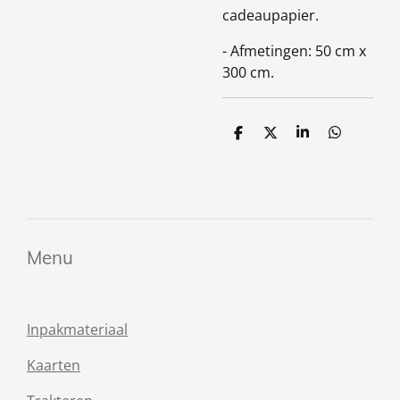
cadeaupapier.
- Afmetingen: 50 cm x
300 cm.
D
D
S
D
e
e
h
e
l
e
a
l
e
l
r
e
n
e
n
Menu
Inpakmateriaal
Kaarten