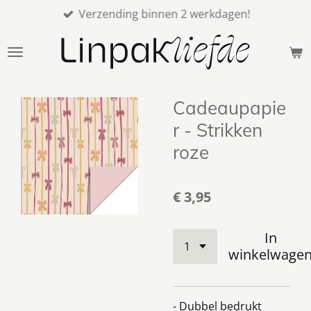
Verzending binnen 2 werkdagen!
Ga
direct
naar
de
hoofdinhoud
Cadeaupapie
r - Strikken
roze
€ 3,95
In
winkelwage
- Dubbel bedrukt