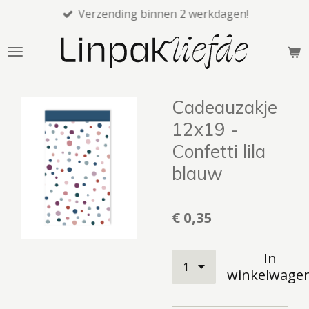
Verzending binnen 2 werkdagen!
Ga
direct
naar
de
hoofdinhoud
Cadeauzakje
12x19 -
Confetti lila
blauw
€ 0,35
In
winkelwage