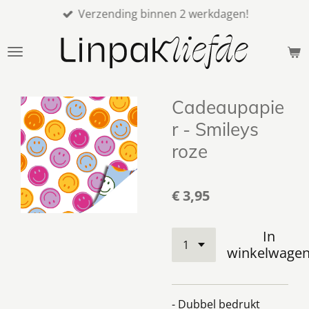
Verzending binnen 2 werkdagen!
Ga
direct
naar
de
hoofdinhoud
Cadeaupapie
r - Smileys
roze
€ 3,95
In
winkelwage
- Dubbel bedrukt