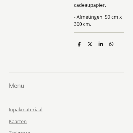
cadeaupapier.
- Afmetingen: 50 cm x
300 cm.
D
D
S
D
e
e
h
e
l
e
a
l
e
l
r
e
n
e
n
Menu
Inpakmateriaal
Kaarten