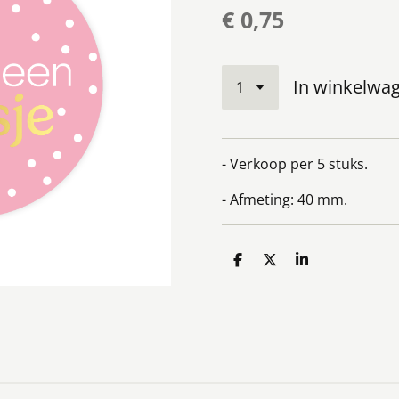
€ 0,75
In winkelwa
- Verkoop per 5 stuks.
- Afmeting: 40 mm.
D
D
S
e
e
h
l
e
a
e
l
r
n
e