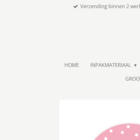
Verzending binnen 2 wer
Ga
direct
naar
de
hoofdinhoud
HOME
INPAKMATERIAAL
GROO