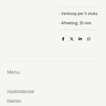
- Verkoop per 5 stuks.
- Afmeting: 35 mm.
D
D
S
D
e
e
h
e
l
e
a
l
e
l
r
e
n
e
n
Menu
Inpakmateriaal
Kaarten