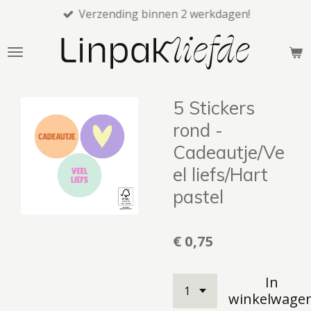
Verzending binnen 2 werkdagen!
Ga
direct
naar
de
hoofdinhoud
5 Stickers
rond -
Cadeautje/Ve
el liefs/Hart
pastel
€ 0,75
In
winkelwage