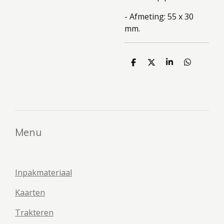
- Afmeting: 55 x 30
mm.
D
D
S
D
e
e
h
e
l
e
a
l
e
l
r
e
n
e
n
Menu
Inpakmateriaal
Kaarten
Trakteren