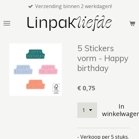
Verzending binnen 2 werkdagen!
Ga
direct
naar
de
hoofdinhoud
5 Stickers
vorm - Happy
birthday
€ 0,75
In
winkelwage
- Verkoop per 5 stuks.