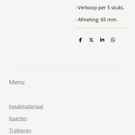
- Verkoop per 5 stuks.
- Afmeting: 65 mm.
D
D
S
D
e
e
h
e
l
e
a
l
e
l
r
e
n
e
n
Menu
Inpakmateriaal
Kaarten
Trakteren