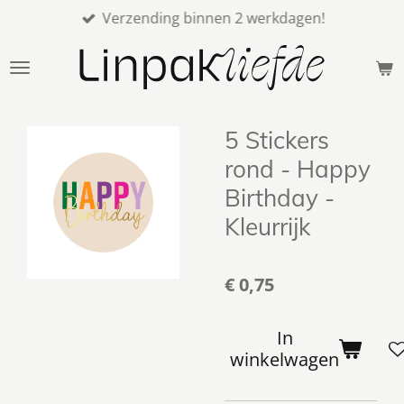
Verzending binnen 2 werkdagen!
Ga
direct
naar
de
hoofdinhoud
5 Stickers
rond - Happy
Birthday -
Kleurrijk
€ 0,75
In
winkelwagen