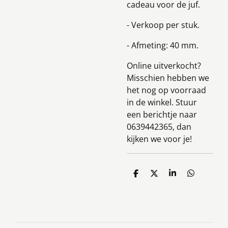
cadeau voor de juf.
- Verkoop per stuk.
- Afmeting: 40 mm.
Online uitverkocht?
Misschien hebben we
het nog op voorraad
in de winkel. Stuur
een berichtje naar
0639442365, dan
kijken we voor je!
D
D
S
D
e
e
h
e
l
e
a
l
e
l
r
e
n
e
n