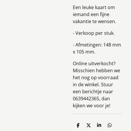
Een leuke kaart om
iemand een fijne
vakantie te wensen.
- Verkoop per stuk.
- Afmetingen: 148 mm
x 105 mm.
Online uitverkocht?
Misschien hebben we
het nog op voorraad
in de winkel. Stuur
een berichtje naar
0639442365, dan
kijken we voor je!
D
D
S
D