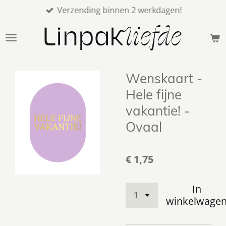
Verzending binnen 2 werkdagen!
Ga
direct
naar
de
hoofdinhoud
Wenskaart -
Hele fijne
vakantie! -
Ovaal
€ 1,75
In
winkelwage