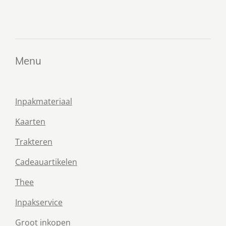
e
e
h
e
l
e
a
l
e
l
r
e
n
e
n
Menu
Inpakmateriaal
Kaarten
Trakteren
Cadeauartikelen
Thee
Inpakservice
Groot inkopen