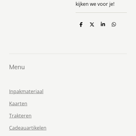
kijken we voor je!
D
D
S
D
e
e
h
e
l
e
a
l
e
l
r
e
n
e
n
Menu
Inpakmateriaal
Kaarten
Trakteren
Cadeauartikelen