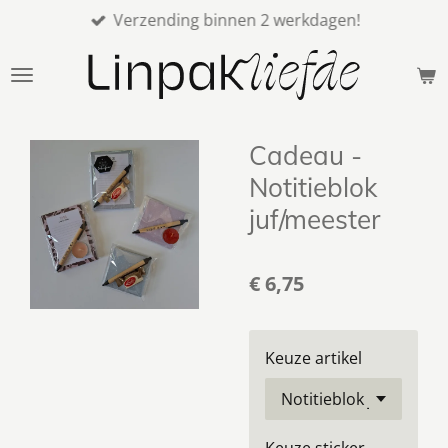
Verzending binnen 2 werkdagen!
Ga
direct
naar
de
hoofdinhoud
Cadeau -
Notitieblok
juf/meester
€ 6,75
Keuze artikel