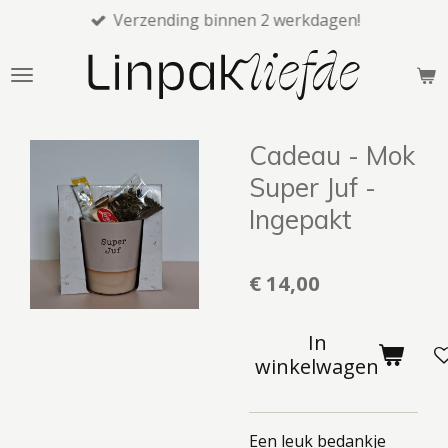
Verzending binnen 2 werkdagen!
Ga
direct
naar
de
hoofdinhoud
Cadeau - Mok
Super Juf -
Ingepakt
€ 14,00
In
winkelwagen
Een leuk bedankje