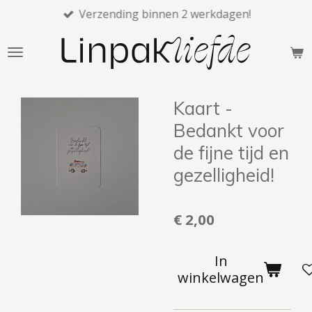
Verzending binnen 2 werkdagen!
Ga
direct
naar
de
hoofdinhoud
Kaart -
Bedankt voor
de fijne tijd en
gezelligheid!
€ 2,00
In
winkelwagen