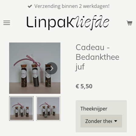
Verzending binnen 2 werkdagen!
Ga
direct
naar
de
hoofdinhoud
Cadeau -
Bedankthee
juf
€ 5,50
Theeknijper