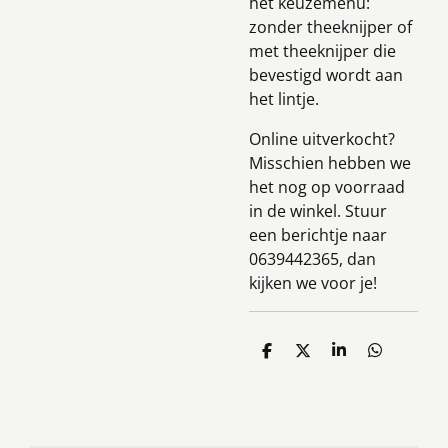
het keuzemenu:
zonder theeknijper of
met theeknijper die
bevestigd wordt aan
het lintje.
Online uitverkocht?
Misschien hebben we
het nog op voorraad
in de winkel. Stuur
een berichtje naar
0639442365, dan
kijken we voor je!
D
D
S
D
e
e
h
e
l
e
a
l
e
l
r
e
n
e
n