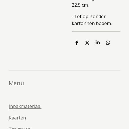
22,5 cm.
- Let op: zonder
kartonnen bodem.
D
D
S
D
e
e
h
e
l
e
a
l
e
l
r
e
n
e
n
Menu
Inpakmateriaal
Kaarten