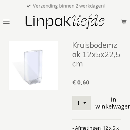
Verzending binnen 2 werkdagen!
Ga
direct
naar
de
hoofdinhoud
Kruisbodemz
ak 12x5x22,5
cm
€ 0,60
In
winkelwage
- Afmetingen: 12 x 5 x