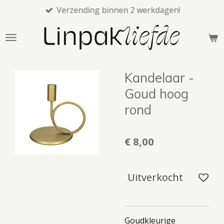
Verzending binnen 2 werkdagen!
Ga
direct
naar
de
hoofdinhoud
Kandelaar -
Goud hoog
rond
€ 8,00
Uitverkocht
Goudkleurige