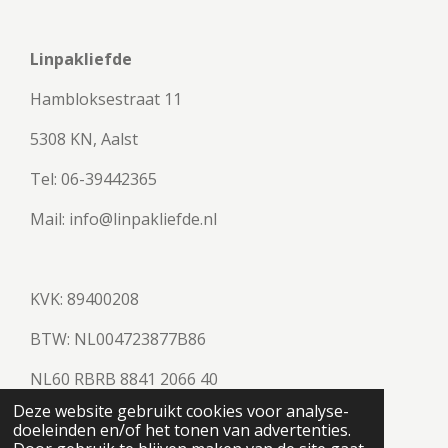
Linpakliefde
Hambloksestraat 11
5308 KN, Aalst
Tel: 06-39442365
Mail: info@linpakliefde.nl
KVK: 89400208
BTW:
NL004723877B86
NL60 RBRB 8841 2066 40
© 2023 - 2026 Linpakliefde
Deze website gebruikt cookies voor analyse-
Powered by
JouwWeb
doeleinden en/of het tonen van advertenties.