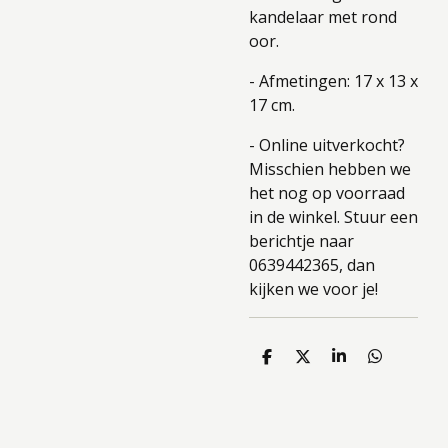
kandelaar met rond
oor.
- Afmetingen: 17 x 13 x
17 cm.
- Online uitverkocht?
Misschien hebben we
het nog op voorraad
in de winkel. Stuur een
berichtje naar
0639442365, dan
kijken we voor je!
D
D
S
D
e
e
h
e
l
e
a
l
e
l
r
e
n
e
n