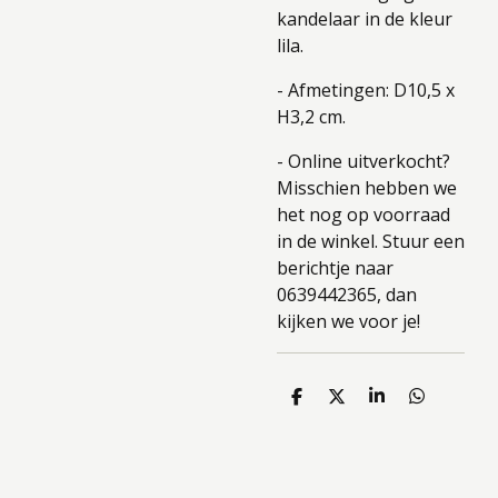
kandelaar in de kleur
lila.
- Afmetingen: D10,5 x
H3,2 cm.
- Online uitverkocht?
Misschien hebben we
het nog op voorraad
in de winkel. Stuur een
berichtje naar
0639442365, dan
kijken we voor je!
D
D
S
D
e
e
h
e
l
e
a
l
e
l
r
e
n
e
n