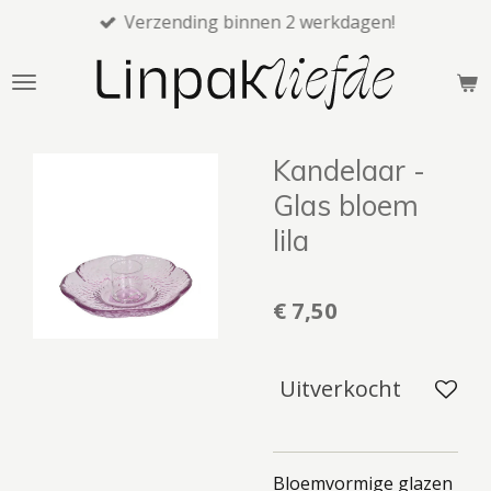
Verzending binnen 2 werkdagen!
Ga
direct
naar
de
hoofdinhoud
Kandelaar -
Glas bloem
lila
€ 7,50
Uitverkocht
Bloemvormige glazen