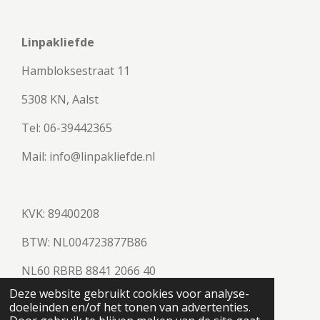
Linpakliefde
Hambloksestraat 11
5308 KN, Aalst
Tel: 06-39442365
Mail: info@linpakliefde.nl
KVK: 89400208
BTW:
NL004723877B86
NL60 RBRB 8841 2066 40
© 2023 - 2026 Linpakliefde
Deze website gebruikt cookies voor analyse-
Powered by
JouwWeb
doeleinden en/of het tonen van advertenties.