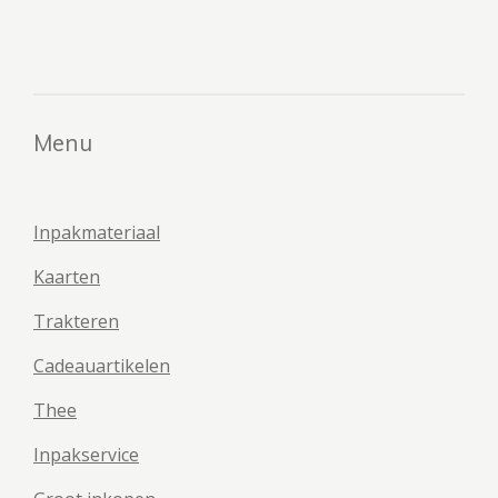
e
e
h
e
l
e
a
l
e
l
r
e
n
e
n
Menu
Inpakmateriaal
Kaarten
Trakteren
Cadeauartikelen
Thee
Inpakservice