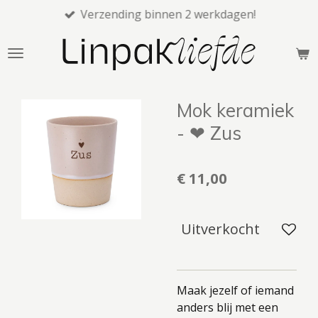
Verzending binnen 2 werkdagen!
Ga
direct
naar
de
hoofdinhoud
Mok keramiek
- ❤ Zus
€ 11,00
Uitverkocht
Maak jezelf of iemand
anders blij met een