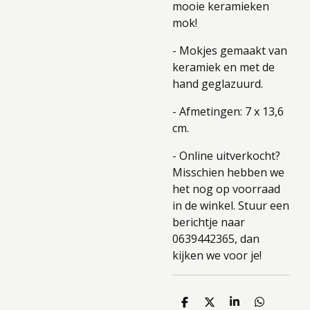
mooie keramieken
mok!
- Mokjes gemaakt van
keramiek en met de
hand geglazuurd.
- Afmetingen: 7 x 13,6
cm.
- Online uitverkocht?
Misschien hebben we
het nog op voorraad
in de winkel. Stuur een
berichtje naar
0639442365, dan
kijken we voor je!
D
D
S
D