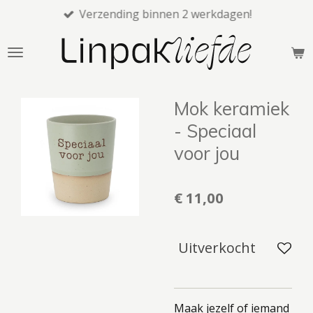
Verzending binnen 2 werkdagen!
Ga
direct
naar
de
hoofdinhoud
Mok keramiek
- Speciaal
voor jou
€ 11,00
Uitverkocht
Maak jezelf of iemand