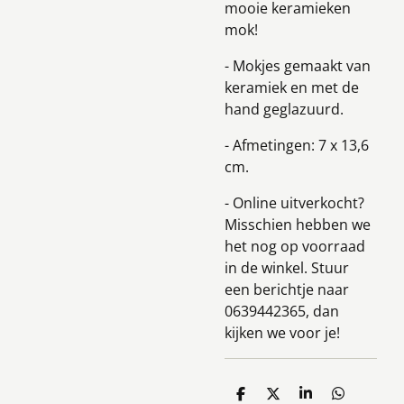
mooie keramieken
mok!
- Mokjes gemaakt van
keramiek en met de
hand geglazuurd.
- Afmetingen: 7 x 13,6
cm.
- Online uitverkocht?
Misschien hebben we
het nog op voorraad
in de winkel. Stuur
een berichtje naar
0639442365, dan
kijken we voor je!
D
D
S
D