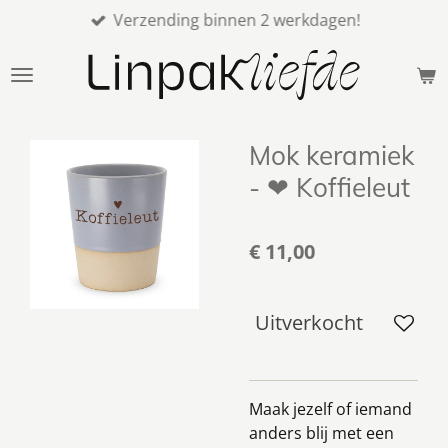
Verzending binnen 2 werkdagen!
Ga
direct
naar
de
hoofdinhoud
Mok keramiek
- ❤ Koffieleut
€ 11,00
Uitverkocht
Maak jezelf of iemand
anders blij met een