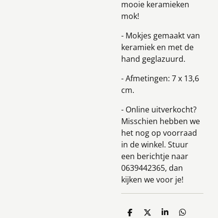
mooie keramieken
mok!
- Mokjes gemaakt van
keramiek en met de
hand geglazuurd.
- Afmetingen: 7 x 13,6
cm.
- Online uitverkocht?
Misschien hebben we
het nog op voorraad
in de winkel. Stuur
een berichtje naar
0639442365, dan
kijken we voor je!
D
D
S
D