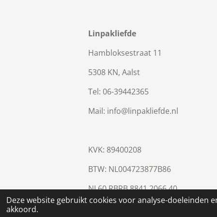
Linpakliefde
Hambloksestraat 11
5308 KN, Aalst
Tel: 06-39442365
Mail: info@linpakliefde.nl
KVK: 89400208
BTW:
NL004723877B86
NL60 RBRB 8841 2066 40
© 2023 - 2026 Linpakliefde
Deze website gebruikt cookies voor analyse-doeleinden en
akkoord.