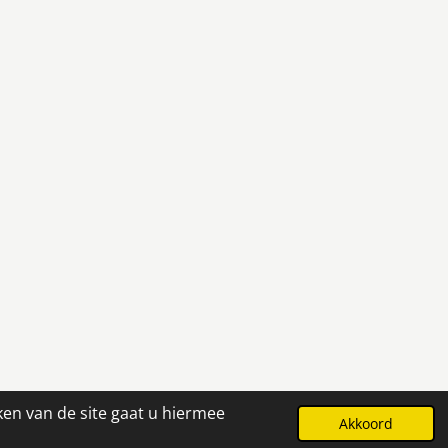
ken van de site gaat u hiermee
Powered by
JouwWeb
Akkoord