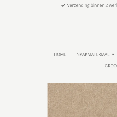
Verzending binnen 2 wer
Ga
direct
naar
de
hoofdinhoud
HOME
INPAKMATERIAAL
GROO