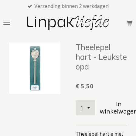
Verzending binnen 2 werkdagen!
Ga
direct
naar
de
hoofdinhoud
Theelepel
hart - Leukste
opa
€ 5,50
In
winkelwage
Theelepel hartje met