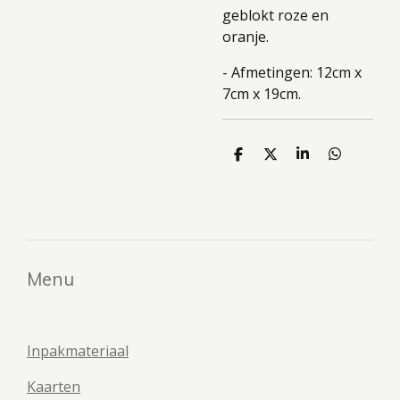
geblokt roze en
oranje.
- Afmetingen: 12cm x
7cm x 19cm.
D
D
S
D
e
e
h
e
l
e
a
l
e
l
r
e
n
e
n
Menu
Inpakmateriaal
Kaarten