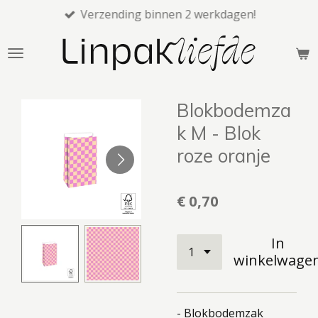
Verzending binnen 2 werkdagen!
Ga
direct
naar
de
hoofdinhoud
Blokbodemza
k M - Blok
roze oranje
€ 0,70
In
winkelwage
- Blokbodemzak