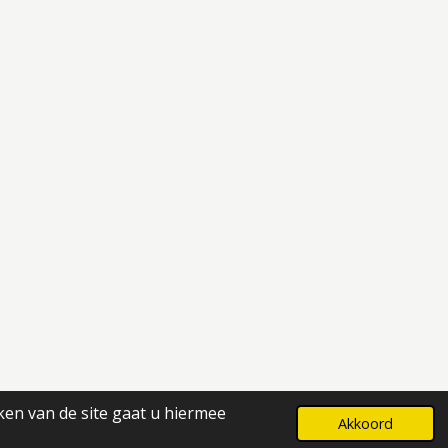
ken van de site gaat u hiermee
Powered by
JouwWeb
Akkoord