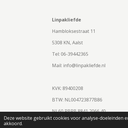
Linpakliefde
Hambloksestraat 11
5308 KN, Aalst
Tel: 06-39442365
Mail: info@linpakliefde.nl
KVK: 89400208
BTW:
NL004723877B86
NL60 RBRB 8841 2066 40
© 2023 - 2026 Linpakliefde
Deze website gebruikt cookies voor analyse-doeleinden en
akkoord.