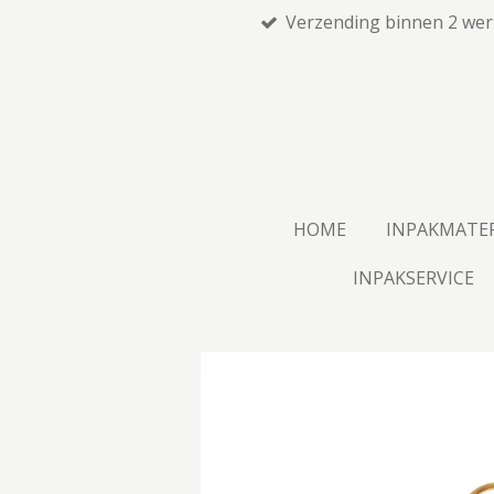
Verzending binnen 2 we
Ga
direct
naar
de
hoofdinhoud
HOME
INPAKMATE
INPAKSERVICE