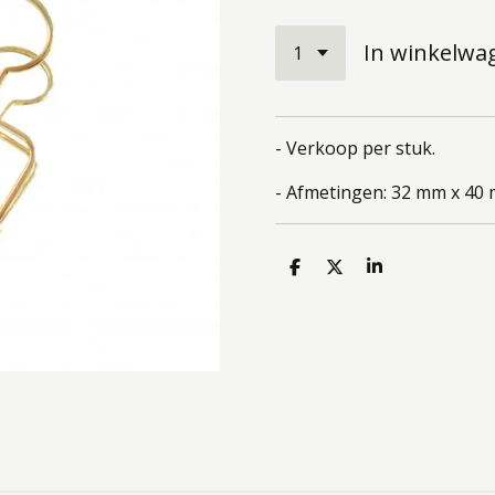
In winkelwa
- Verkoop per stuk.
- Afmetingen: 32 mm x 40
D
D
S
e
e
h
l
e
a
e
l
r
n
e