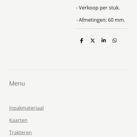
- Verkoop per stuk.
- Afmetingen: 60 mm.
D
D
S
D
e
e
h
e
l
e
a
l
e
l
r
e
n
e
n
Menu
Inpakmateriaal
Kaarten
Trakteren