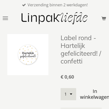
Verzending binnen 2 werkdagen!
Ga
direct
naar
de
hoofdinhoud
Label rond -
Hartelijk
gefeliciteerd! /
confetti
€ 0,60
In
winkelwage