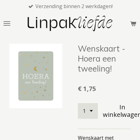
Verzending binnen 2 werkdagen!
Ga
direct
naar
de
hoofdinhoud
Wenskaart -
Hoera een
tweeling!
€ 1,75
In
winkelwage
Wenskaart met