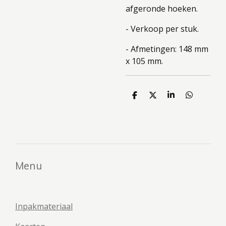
afgeronde hoeken.
- Verkoop per stuk.
- Afmetingen: 148 mm
x 105 mm.
D
D
S
D
e
e
h
e
l
e
a
l
e
l
r
e
n
e
n
Menu
Inpakmateriaal