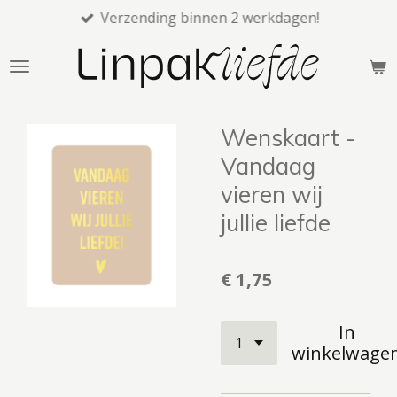
Verzending binnen 2 werkdagen!
Ga
direct
naar
de
hoofdinhoud
Wenskaart -
Vandaag
vieren wij
jullie liefde
€ 1,75
In
winkelwage