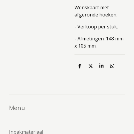
Wenskaart met
afgeronde hoeken.
- Verkoop per stuk.
- Afmetingen: 148 mm
x 105 mm.
D
D
S
D
e
e
h
e
l
e
a
l
e
l
r
e
n
e
n
Menu
Inpakmateriaal