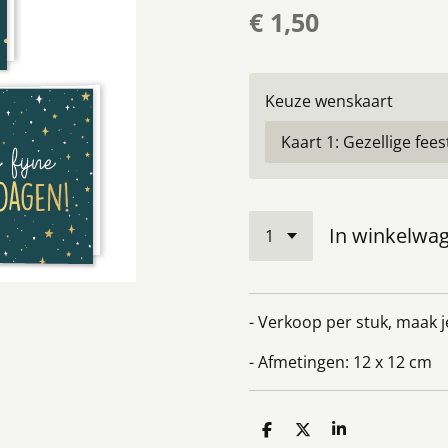
€ 1,50
Keuze wenskaart
In winkelwa
- Verkoop per stuk, maak 
- Afmetingen: 12 x 12 cm
D
D
S