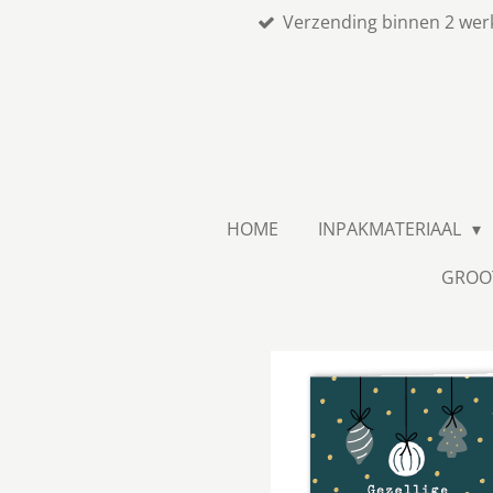
Verzending binnen 2 wer
Ga
direct
naar
de
hoofdinhoud
HOME
INPAKMATERIAAL
GROO