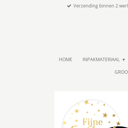
Verzending binnen 2 wer
Ga
direct
naar
de
hoofdinhoud
HOME
INPAKMATERIAAL
GROO