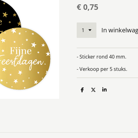
€ 0,75
In winkelwa
- Sticker rond 40 mm.
- Verkoop per 5 stuks.
D
D
S
e
e
h
l
e
a
e
l
r
n
e