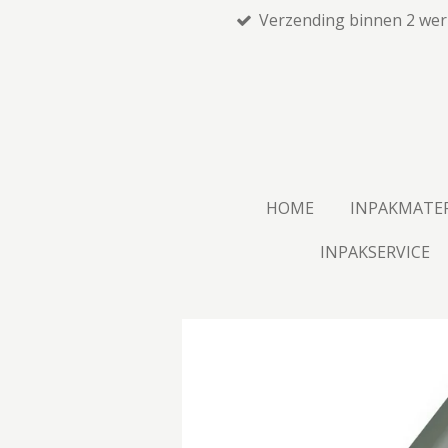
Verzending binnen 2 we
Ga
direct
naar
de
hoofdinhoud
HOME
INPAKMATE
INPAKSERVICE