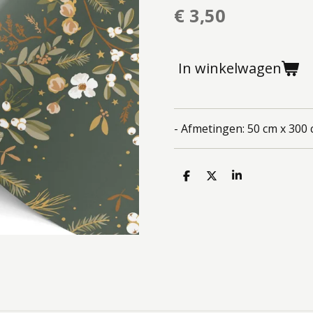
€ 3,50
In winkelwagen
- Afmetingen: 50 cm x 300 
D
D
S
e
e
h
l
e
a
e
l
r
n
e