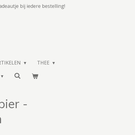
adeautje bij iedere bestelling!
RTIKELEN
THEE
ier -
n