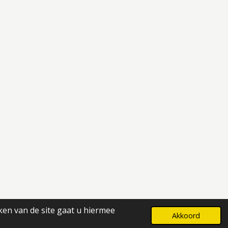
ken van de site gaat u hiermee
Powered by
JouwWeb
Akkoord