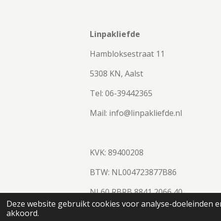
Linpakliefde
Hambloksestraat 11
5308 KN, Aalst
Tel: 06-39442365
Mail: info@linpakliefde.nl
KVK: 89400208
BTW:
NL004723877B86
NL60 RBRB 8841 2066 40
© 2023 - 2026 Linpakliefde
Deze website gebruikt cookies voor analyse-doeleinden en
akkoord.