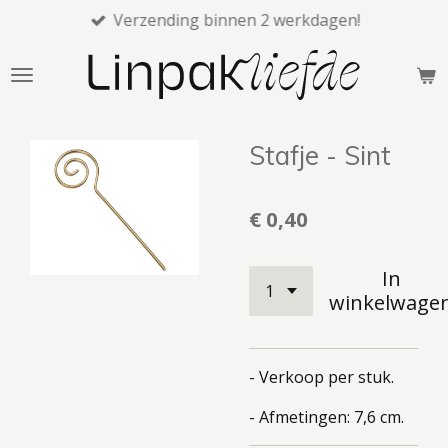
Verzending binnen 2 werkdagen!
Ga
direct
naar
de
hoofdinhoud
Stafje - Sint
€ 0,40
In
winkelwage
- Verkoop per stuk.
- Afmetingen: 7,6 cm.