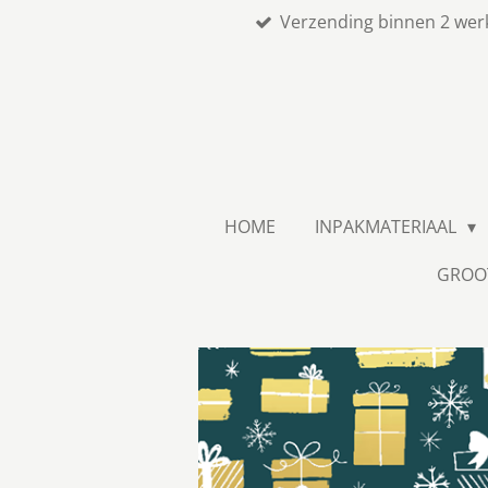
Verzending binnen 2 wer
Ga
direct
naar
de
hoofdinhoud
HOME
INPAKMATERIAAL
GROO