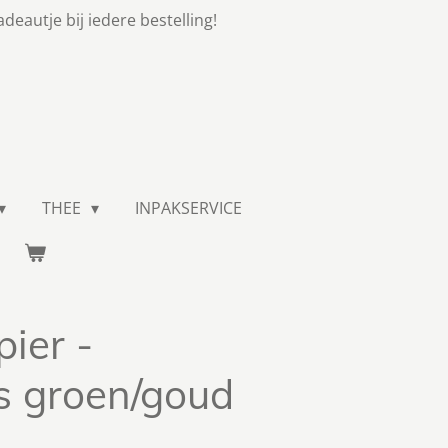
adeautje bij iedere bestelling!
THEE
INPAKSERVICE
ier -
s groen/goud