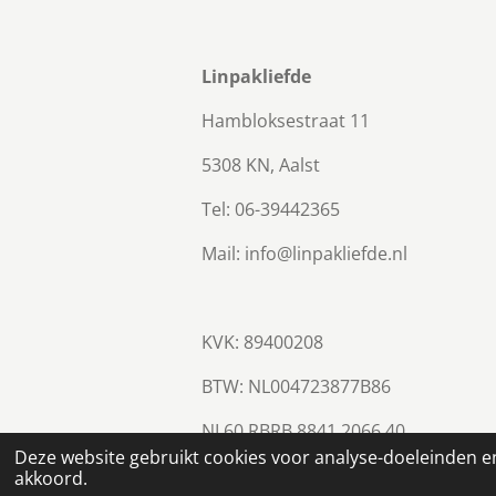
Linpakliefde
Hambloksestraat 11
5308 KN, Aalst
Tel: 06-39442365
Mail: info@linpakliefde.nl
KVK: 89400208
BTW:
NL004723877B86
NL60 RBRB 8841 2066 40
© 2023 - 2026 Linpakliefde
Deze website gebruikt cookies voor analyse-doeleinden en
akkoord.