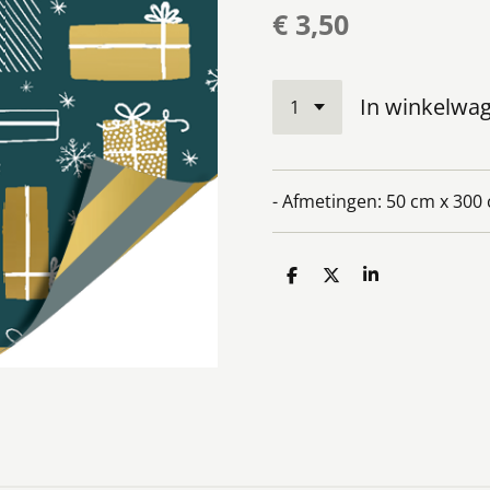
€ 3,50
In winkelwa
- Afmetingen: 50 cm x 300
D
D
S
e
e
h
l
e
a
e
l
r
n
e