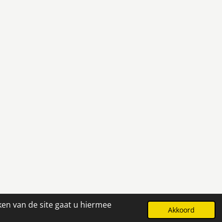
ken van de site gaat u hiermee
Powered by
JouwWeb
Akkoord