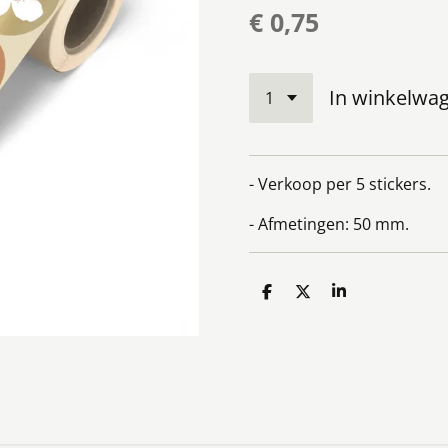
€ 0,75
In winkelwa
- Verkoop per 5 stickers.
- Afmetingen: 50 mm.
D
D
S
e
e
h
l
e
a
e
l
r
n
e