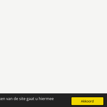
ken van de site gaat u hiermee
Powered by
JouwWeb
Akkoord