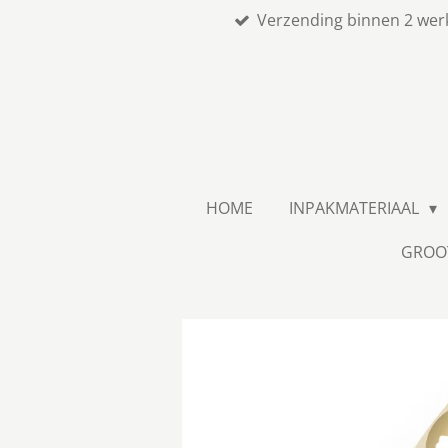
Verzending binnen 2 wer
Ga
direct
naar
de
hoofdinhoud
HOME
INPAKMATERIAAL
GROO