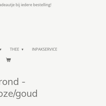
adeautje bij iedere bestelling!
THEE
INPAKSERVICE
rond -
oze/goud