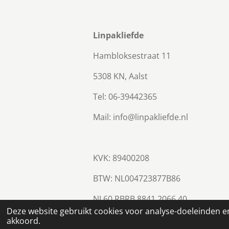
Linpakliefde
Hambloksestraat 11
5308 KN, Aalst
Tel: 06-39442365
Mail: info@linpakliefde.nl
KVK: 89400208
BTW:
NL004723877B86
NL60 RBRB 8841 2066 40
© 2023 - 2026 Linpakliefde
Deze website gebruikt cookies voor analyse-doeleinden en
akkoord.