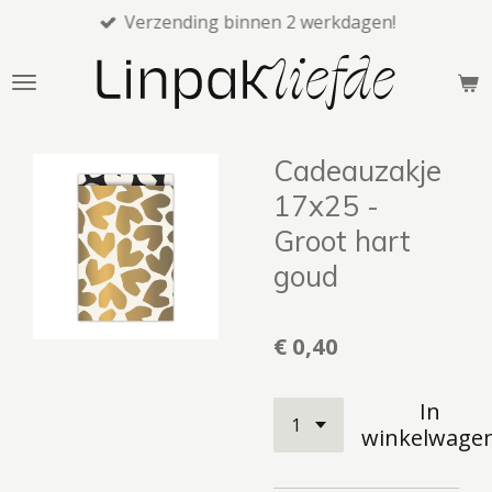
Verzending binnen 2 werkdagen!
Ga
direct
naar
de
hoofdinhoud
Cadeauzakje
17x25 -
Groot hart
goud
€ 0,40
In
winkelwage