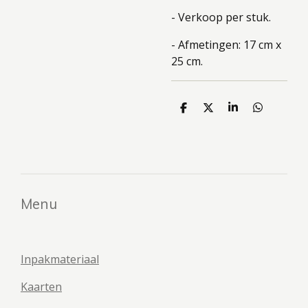
- Verkoop per stuk.
- Afmetingen: 17 cm x
25 cm.
D
D
S
D
e
e
h
e
l
e
a
l
e
l
r
e
n
e
n
Menu
Inpakmateriaal
Kaarten