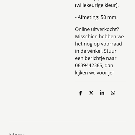
(willekeurige kleur).
- Afmeting: 50 mm.
Online uitverkocht?
Misschien hebben we
het nog op voorraad
in de winkel. Stuur
een berichtje naar
0639442365, dan
kijken we voor je!
D
D
S
D
e
e
h
e
l
e
a
l
e
l
r
e
n
e
n