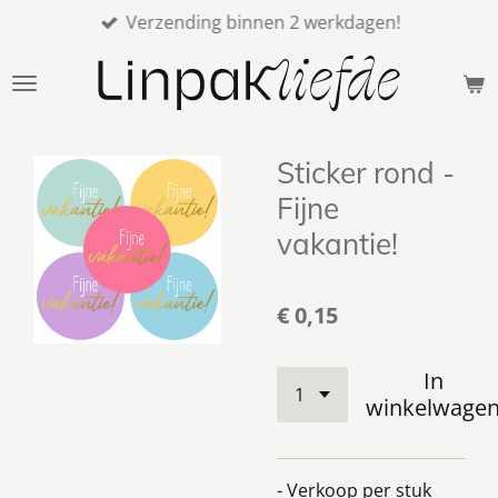
Verzending binnen 2 werkdagen!
Ga
direct
naar
de
hoofdinhoud
Sticker rond -
Fijne
vakantie!
€ 0,15
In
winkelwage
- Verkoop per stuk